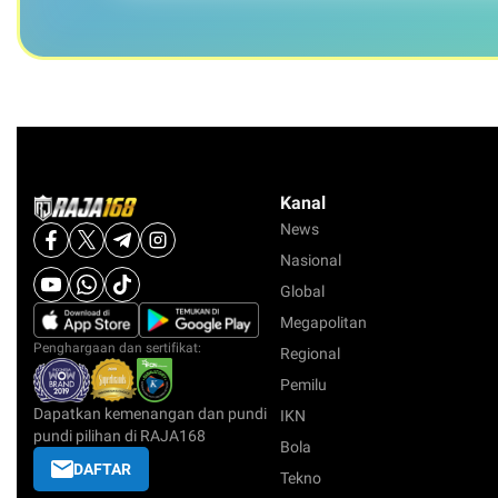
Kanal
News
Nasional
Global
Megapolitan
Penghargaan dan sertifikat:
Regional
Pemilu
Dapatkan kemenangan dan pundi
IKN
pundi pilihan di RAJA168
Bola
DAFTAR
Tekno