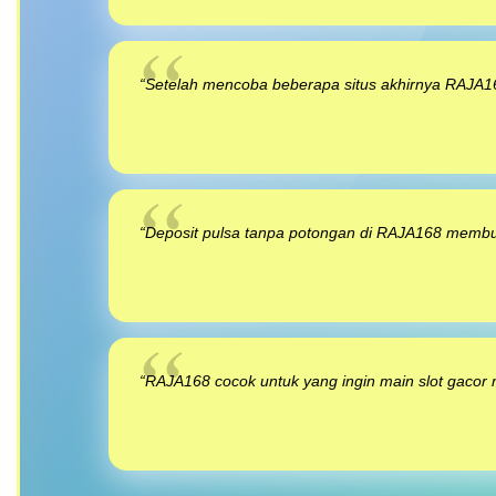
“Setelah mencoba beberapa situs akhirnya RAJA168 
“Deposit pulsa tanpa potongan di RAJA168 membuat
“RAJA168 cocok untuk yang ingin main slot gacor m